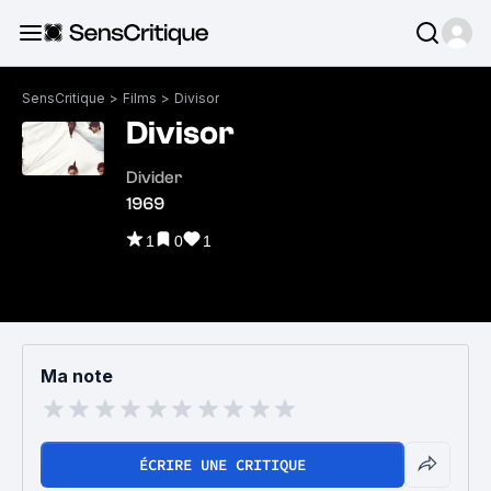
SensCritique
>
Films
>
Divisor
Divisor
Divider
1969
1
0
1
Ma note
ÉCRIRE UNE CRITIQUE