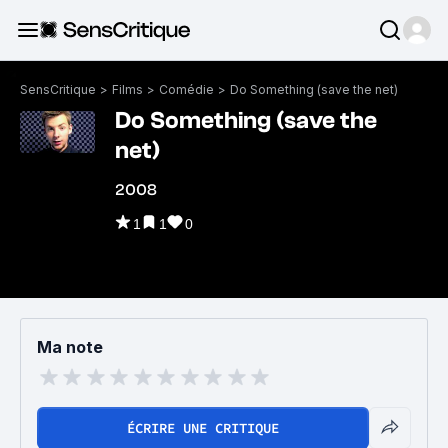
SensCritique
>
Films
>
Comédie
>
Do Something (save the net)
Do Something (save the
net)
2008
1
1
0
Ma note
ÉCRIRE UNE CRITIQUE