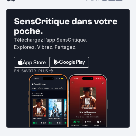
SensCritique dans votre
poche.
Téléchargez l’app SensCritique.
Explorez. Vibrez. Partagez.
EN SAVOIR PLUS