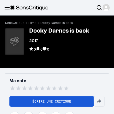
SensCritique
>
Films
>
Docky Darnes is back
Docky Darnes is back
2017
0
0
0
Ma note
ÉCRIRE UNE CRITIQUE