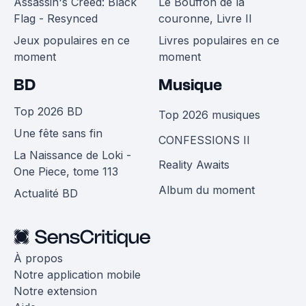
Assassin's Creed: Black
Le Bouffon de la
Flag - Resynced
couronne, Livre II
Jeux populaires en ce
Livres populaires en ce
moment
moment
BD
Musique
Top 2026 BD
Top 2026 musiques
Une fête sans fin
CONFESSIONS II
La Naissance de Loki -
Reality Awaits
One Piece, tome 113
Album du moment
Actualité BD
À propos
Notre application mobile
Notre extension