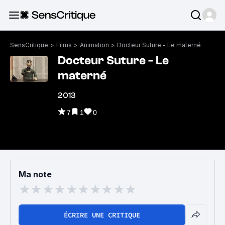
SensCritique
>
Films
>
Animation
>
Docteur Suture - Le materné
Docteur Suture - Le
materné
2013
7
1
0
Ma note
ÉCRIRE UNE CRITIQUE