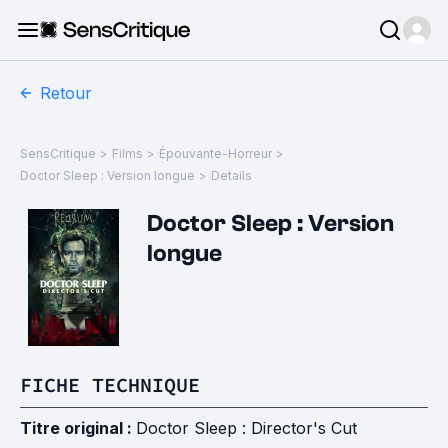
Retour
SensCritique
>
Films
>
Épouvante-Horreur
>
Doctor Sleep : Version longue
>
Details
Doctor Sleep : Version
longue
FICHE TECHNIQUE
Titre original :
Doctor Sleep : Director's Cut