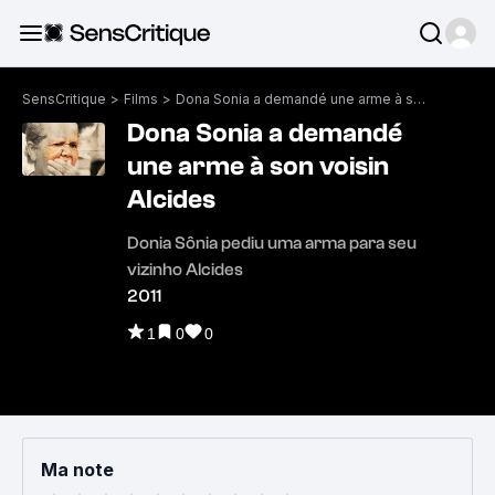
SensCritique
>
Films
>
Dona Sonia a demandé une arme à son voisin Alcides
Dona Sonia a demandé
une arme à son voisin
Alcides
Donia Sônia pediu uma arma para seu
vizinho Alcides
2011
1
0
0
Ma note