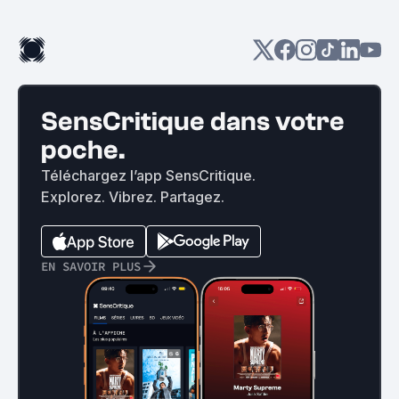
SensCritique dans votre
poche.
Téléchargez l’app SensCritique.
Explorez. Vibrez. Partagez.
EN SAVOIR PLUS