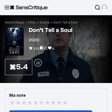
SensCritique
>
Films
>
Drame
>
Don’t Tell a Soul
Don’t Tell a Soul
2020
104
51
4
5.4
Ma note