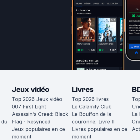
Jeux vidéo
Livres
B
Top 2026 Jeux vidéo
Top 2026 livres
To
007 First Light
Le Calamity Club
Une
Assassin's Creed: Black
Le Bouffon de la
La 
 du
Flag - Resynced
couronne, Livre II
One
Jeux populaires en ce
Livres populaires en ce
Act
moment
moment