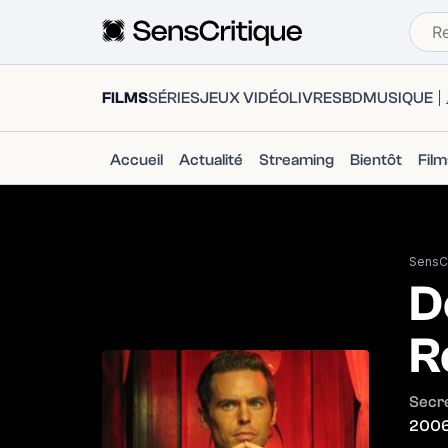
FILMS
SÉRIES
JEUX VIDÉO
LIVRES
BD
MUSIQUE
Accueil
Actualité
Streaming
Bientôt
Fil
SensCr
D
R
Secre
200