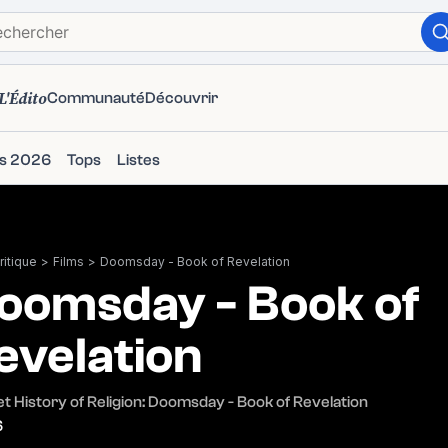
L'Édito
Communauté
Découvrir
ms 2026
Tops
Listes
itique
>
Films
>
Doomsday - Book of Revelation
oomsday - Book of
evelation
t History of Religion: Doomsday - Book of Revelation
6