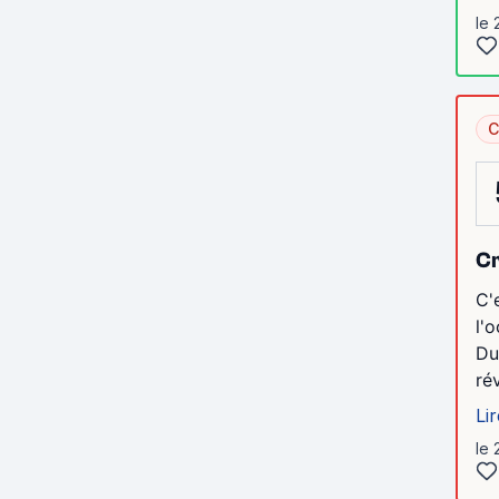
le 
C
Cr
C'
l'
Du
rév
Lir
le 