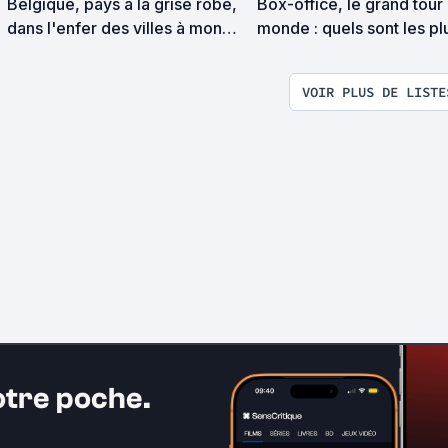
Belgique, pays à la grise robe,
Box-office, le grand tour
dans l'enfer des villes à mon
monde : quels sont les pl
regard tu te dérobes !
gros succès du cinéma,
espagnol, chinois, italien
VOIR PLUS DE LISTE
iranien ... ?
otre poche.