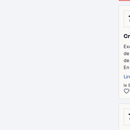
Cr
Ex
de
de
En
Lir
le 