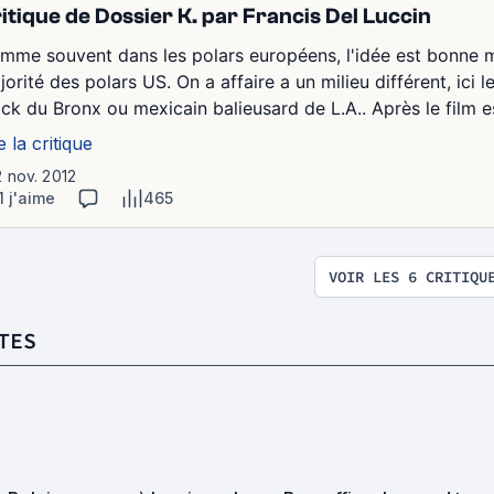
itique de Dossier K. par Francis Del Luccin
mme souvent dans les polars européens, l'idée est bonne m
orité des polars US. On a affaire a un milieu différent, ici 
ack du Bronx ou mexicain balieusard de L.A.. Après le film e
e la critique
2 nov. 2012
1 j'aime
465
VOIR LES 6 CRITIQU
TES