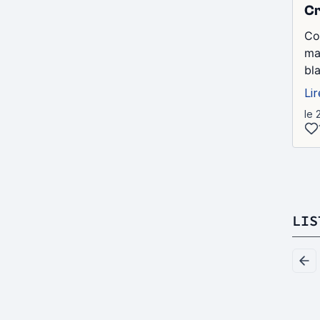
Cr
Co
maj
bl
Lir
le 
LIS