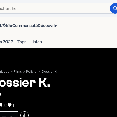
L'Édito
Communauté
Découvrir
ms 2026
Tops
Listes
itique
>
Films
>
Policier
>
Dossier K.
ossier K.
9
22
1