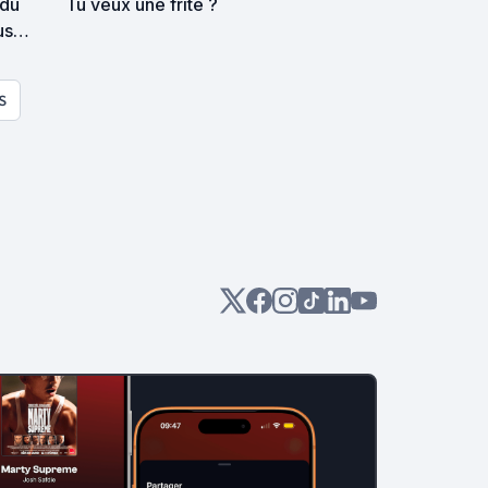
 du
Tu veux une frite ?
us
,
S