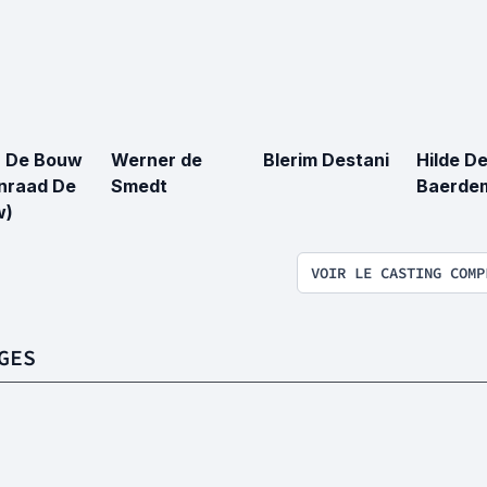
 De Bouw
Werner de
Blerim Destani
Hilde D
nraad De
Smedt
Baerde
w)
VOIR LE CASTING COMP
GES