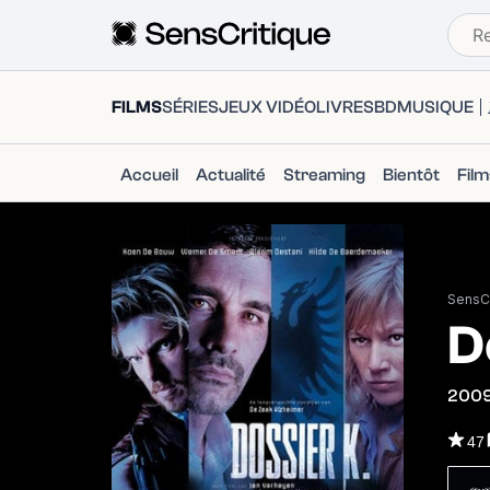
FILMS
SÉRIES
JEUX VIDÉO
LIVRES
BD
MUSIQUE
Accueil
Actualité
Streaming
Bientôt
Fil
SensCr
D
200
47