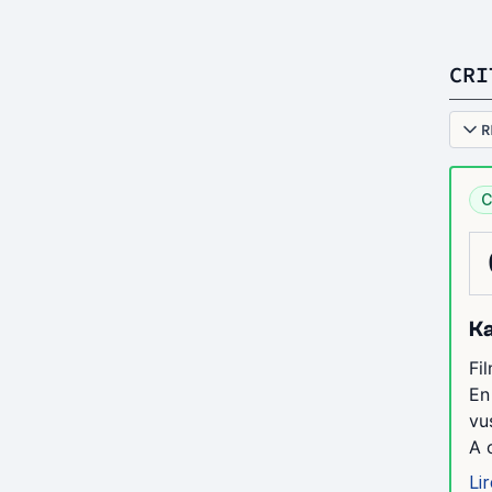
CRI
R
C
Ka
Fi
En
vu
A 
Lir