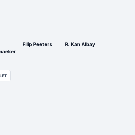
e
Filip Peeters
R. Kan Albay
maeker
LET