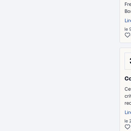
Fre
Bo
Lir
le 
Co
Ce
cri
re
Lir
le 