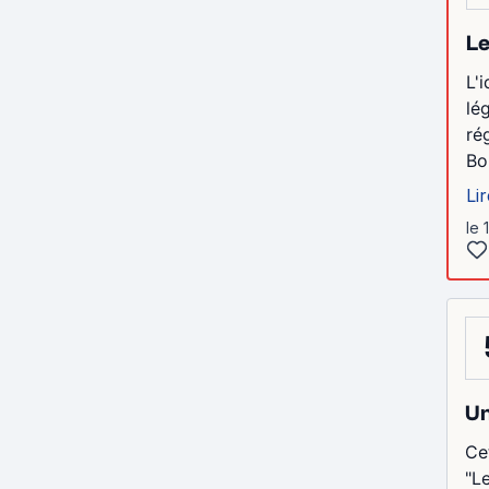
Le
L'
lé
ré
Bon
Lir
le 
Un
Ce
"L