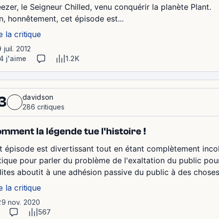
ezer, le Seigneur Chilled, venu conquérir la planète Plant.
n, honnêtement, cet épisode est...
e la critique
9 juil. 2012
4 j'aime
1.2K
davidson
3
286 critiques
mment la légende tue l'histoire !
t épisode est divertissant tout en étant complètement incohé
tique pour parler du problème de l'exaltation du public pour 
dites aboutit à une adhésion passive du public à des choses q
e la critique
29 nov. 2020
567