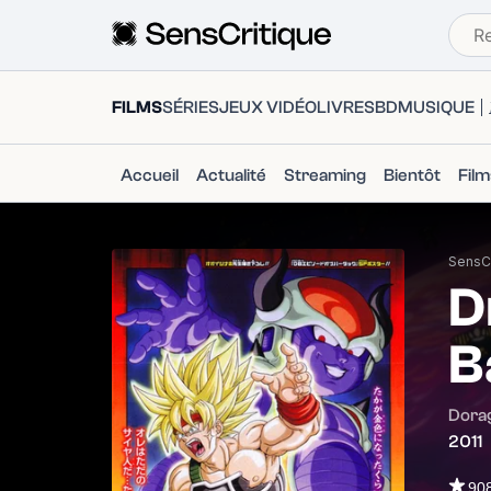
FILMS
SÉRIES
JEUX VIDÉO
LIVRES
BD
MUSIQUE
Accueil
Actualité
Streaming
Bientôt
Fil
SensCr
D
B
Dora
2011
90