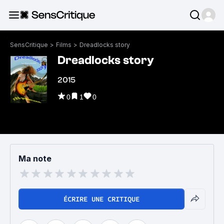
SensCritique
>
Films
>
Dreadlocks story
Dreadlocks story
2015
0
1
0
Ma note
ÉCRIRE UNE CRITIQUE