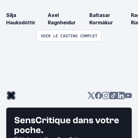
Silja 
Axel 
Baltasar 
Ra
Hauksdóttir
Ragnheidur
Kormákur
Rú
VOIR LE CASTING COMPLET
SensCritique dans votre
poche.