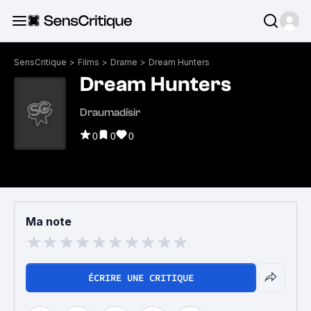
SensCritique
>
Films
>
Drame
>
Dream Hunters
Dream Hunters
Draumadísir
0
0
0
Ma note
ÉCRIRE UNE CRITIQUE