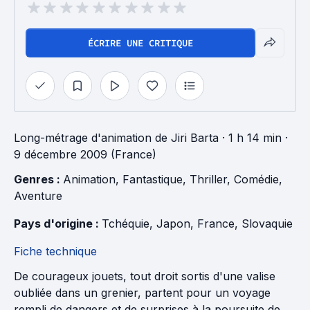
ÉCRIRE UNE CRITIQUE
Long-métrage d'animation
de
Jiri Barta
· 1 h 14 min
·
9 décembre 2009 (France)
Genres : 
Animation
, 
Fantastique
, 
Thriller
, 
Comédie
, 
Aventure
Pays d'origine : 
Tchéquie
, 
Japon
, 
France
, 
Slovaquie
Fiche technique
De courageux jouets, tout droit sortis d'une valise
oubliée dans un grenier, partent pour un voyage
rempli de dangers et de surprises à la poursuite de