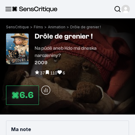
SensCritique
>
Films
>
Animation
>
Drôle de grenier !
Drôle de grenier !
Na půdě aneb Kdo má dneska
narozeniny?
2009
37
110
6
6.6
Ma note