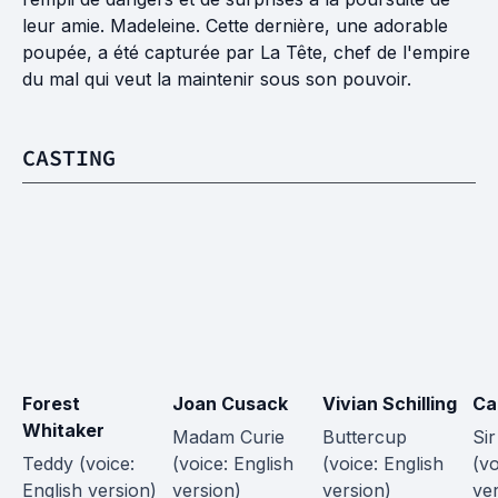
leur amie. Madeleine. Cette dernière, une adorable
poupée, a été capturée par La Tête, chef de l'empire
du mal qui veut la maintenir sous son pouvoir.
CASTING
Forest 
Joan Cusack
Vivian Schilling
Ca
Whitaker
Madam Curie 
Buttercup 
Si
Teddy (voice: 
(voice: English 
(voice: English 
(vo
English version)
version)
version)
ve