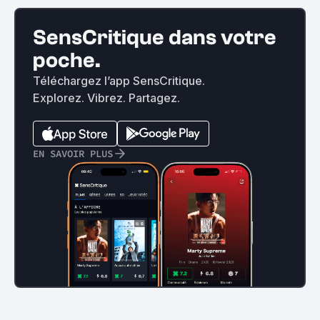
SensCritique dans votre
poche.
Téléchargez l’app SensCritique.
Explorez. Vibrez. Partagez.
EN SAVOIR PLUS