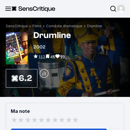
SensCritique
>
Films
>
Comédie dramatique
>
Drumline
Drumline
2002
112
45
10
6.2
Ma note