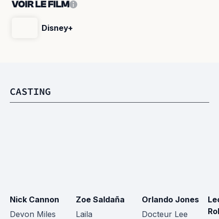
VOIR LE FILM
Disney+
CASTING
Nick Cannon
Zoe Saldaña
Orlando Jones
Le
Ro
Devon Miles
Laila
Docteur Lee