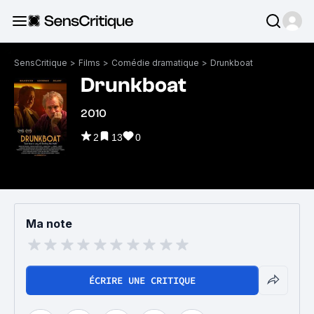
SensCritique
>
Films
>
Comédie dramatique
>
Drunkboat
Drunkboat
2010
2
13
0
Ma note
ÉCRIRE UNE CRITIQUE