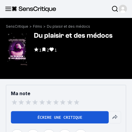
SensCritique
>
Films
>
Du plaisir et des médocs
Du plaisir et des médocs
1
2
1
Ma note
ÉCRIRE UNE CRITIQUE