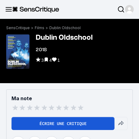
SensCritique
>
Films
>
Dublin Oldschool
Dublin Oldschool
2018
3
4
1
Ma note
ÉCRIRE UNE CRITIQUE