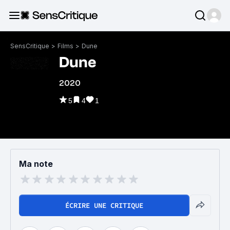
SensCritique
>
Films
>
Dune
Dune
2020
5
4
1
Ma note
ÉCRIRE UNE CRITIQUE