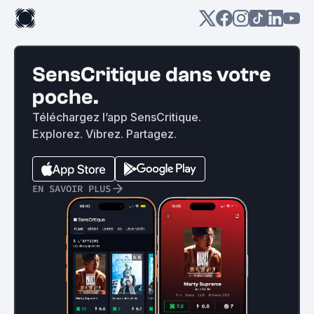
SensCritique dans votre
poche.
Téléchargez l’app SensCritique.
Explorez. Vibrez. Partagez.
EN SAVOIR PLUS