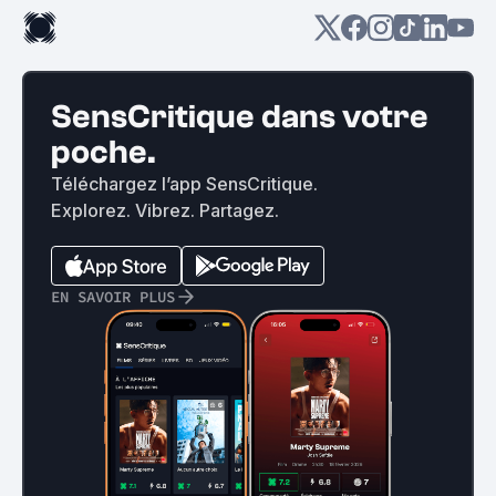
SensCritique dans votre
poche.
Téléchargez l’app SensCritique.
Explorez. Vibrez. Partagez.
EN SAVOIR PLUS