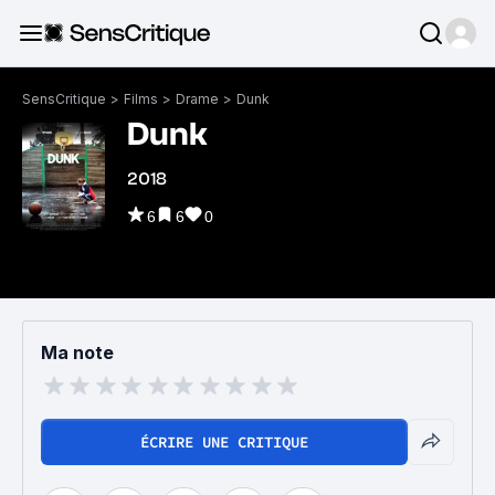
SensCritique
>
Films
>
Drame
>
Dunk
Dunk
2018
6
6
0
Ma note
ÉCRIRE UNE CRITIQUE