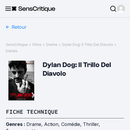
Retour
SensCritique
>
Films
>
Drame
>
Dylan Dog: Il Trillo Del Diavolo
>
Details
Dylan Dog: Il Trillo Del
Diavolo
FICHE TECHNIQUE
Genres :
Drame
,
Action
,
Comédie
,
Thriller
,