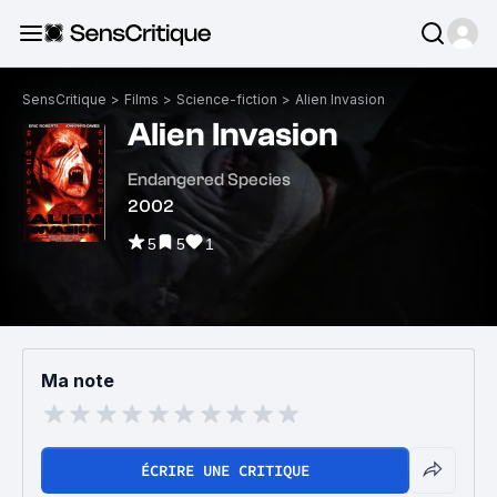
SensCritique
>
Films
>
Science-fiction
>
Alien Invasion
Alien Invasion
Endangered Species
2002
5
5
1
Ma note
ÉCRIRE UNE CRITIQUE