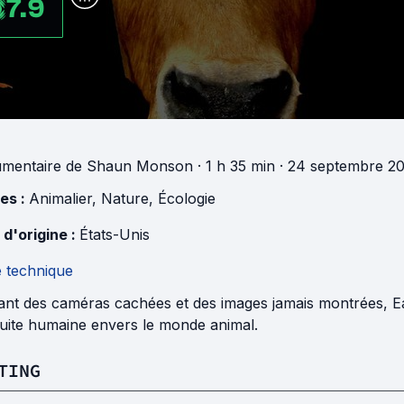
7.9
mentaire
de
Shaun Monson
· 1 h 35 min
· 24 septembre 20
es :
Animalier
,
Nature
,
Écologie
 d'origine :
États-Unis
e technique
sant des caméras cachées et des images jamais montrées, Ea
uite humaine envers le monde animal.
TING