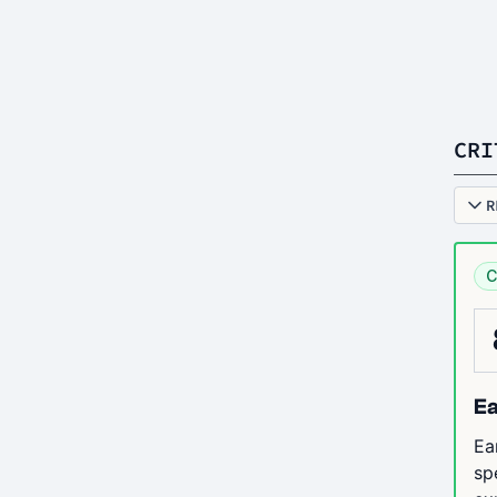
CRI
R
C
Ea
Ea
sp