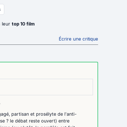
S
à leur
top 10 film
Écrire une critique
r
gagé, partisan et prosélyte de l'anti-
e ? le débat reste ouvert) entre