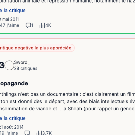
ploitation animale et répression humaine, notamment le nazism
e la critique
3 mai 2011
47 j'aime
1
4K
ritique négative la plus appréciée
Sword_
3
28 critiques
ropagande
rthlings n'est pas un documentaire : c'est clairement un f
 ton est donné dès le départ, avec des biais intellectuels é
nsommation de viande et... la Shoah (pour rappel un génocide
e la critique
21 août 2014
19 j'aime
3.7K