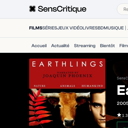
FILMS
SÉRIES
JEUX VIDÉO
LIVRES
BD
MUSIQUE
Accueil
Actualité
Streaming
Bientôt
Fil
SensCr
E
200
1.