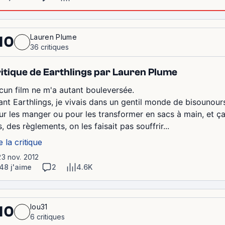
Lauren Plume
10
36 critiques
itique de Earthlings par Lauren Plume
cun film ne m'a autant bouleversée.
ant Earthlings, je vivais dans un gentil monde de bisounours
ur les manger ou pour les transformer en sacs à main, et ça 
s, des règlements, on les faisait pas souffrir...
e la critique
23 nov. 2012
48 j'aime
2
4.6K
lou31
10
6 critiques