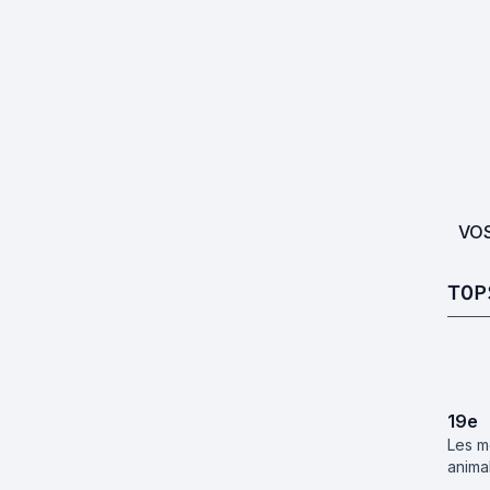
VO
TOP
19
e
Les m
animal