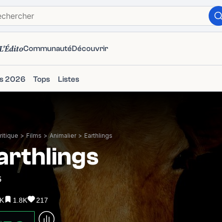
L'Édito
Communauté
Découvrir
ms 2026
Tops
Listes
itique
>
Films
>
Animalier
>
Earthlings
arthlings
5
3K
1.8K
217