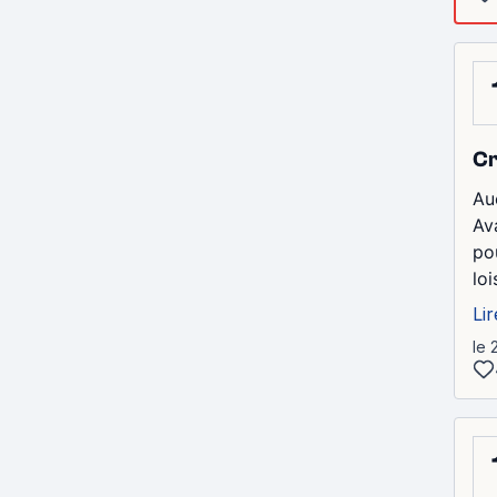
Cr
Au
Av
po
loi
Lir
le 