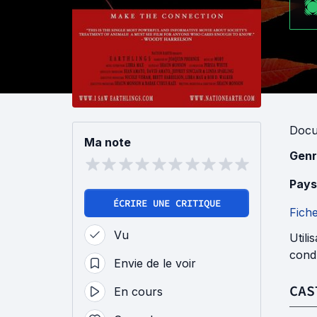
Docu
Ma note
Genr
Pays
ÉCRIRE UNE CRITIQUE
Fich
Vu
Utili
cond
Envie de le voir
CAS
En cours