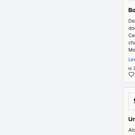
Bo
De
do
Ce
ch
Moi
Lir
le 
Un
Al