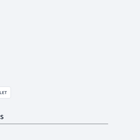
LET
S