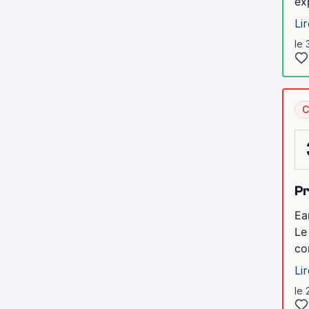
ex
Lir
le 
C
P
Ea
Le
co
Lir
le 