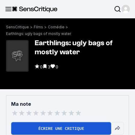
SensCritique
>
Films
>
Comédie
>
Earthlings: ugly bags of mostly water
Earthlings: ugly bags of
mostly water
0
3
0
Ma note
ÉCRIRE UNE CRITIQUE