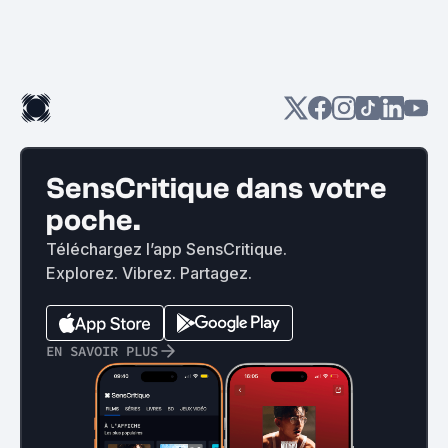
SensCritique dans votre
poche.
Téléchargez l’app SensCritique.
Explorez. Vibrez. Partagez.
EN SAVOIR PLUS