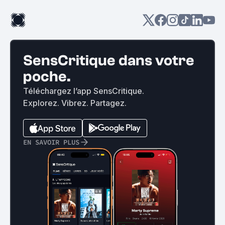
SensCritique dans votre
poche.
Téléchargez l’app SensCritique.
Explorez. Vibrez. Partagez.
EN SAVOIR PLUS