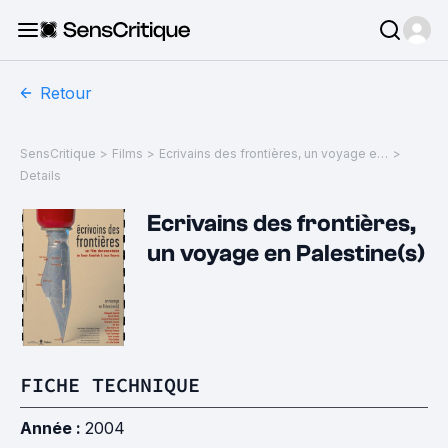
Retour
SensCritique
>
Films
>
Ecrivains des frontières, un voyage en Palestine(s)
>
Details
Ecrivains des frontières,
un voyage en Palestine(s)
FICHE TECHNIQUE
Année :
2004