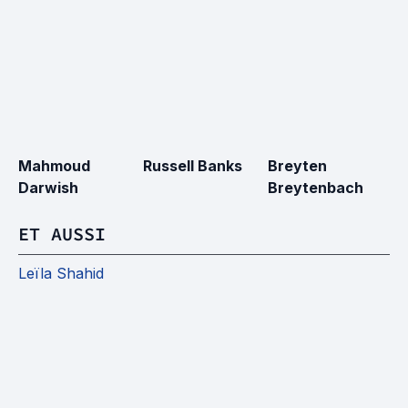
Mahmoud
Russell Banks
Breyten
V
Darwish
Breytenbach
C
ET AUSSI
Leïla Shahid