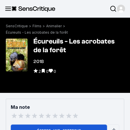
SensCritique
>
Films
>
Animalier
>
Écureuils - Les acrobates de la forêt
Écureuils - Les acrobates
de la forêt
2018
2
0
0
Ma note