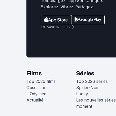
Téléchargez l’app SensCritique.
Explorez. Vibrez. Partagez.
EN SAVOIR PLUS
Films
Séries
Top 2026 films
Top 2026 séries
Obsession
Spider-Noir
L'Odyssée
Lucky
Actualité
Les nouvelles séries
moment