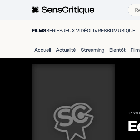
FILMS
SÉRIES
JEUX VIDÉO
LIVRES
BD
MUSIQUE
Accueil
Actualité
Streaming
Bientôt
Fil
SensCr
E