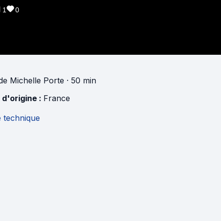
1
0
de
Michelle Porte
· 50 min
 d'origine :
France
e technique