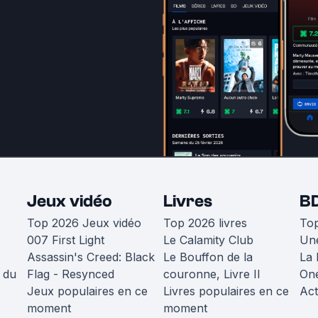
Jeux vidéo
Livres
B
Top 2026 Jeux vidéo
Top 2026 livres
To
007 First Light
Le Calamity Club
Une
Assassin's Creed: Black
Le Bouffon de la
La 
 du
Flag - Resynced
couronne, Livre II
One
Jeux populaires en ce
Livres populaires en ce
Act
moment
moment