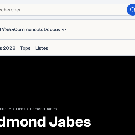
L'Édito
Communauté
Découvrir
ms 2026
Tops
Listes
itique
>
Films
>
Edmond Jabes
dmond Jabes