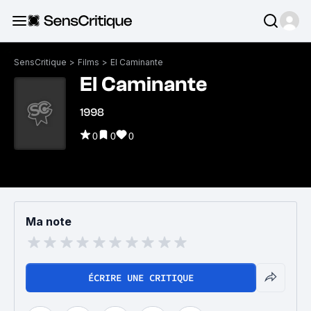
SensCritique
>
Films
>
El Caminante
El Caminante
1998
0
0
0
Ma note
ÉCRIRE UNE CRITIQUE