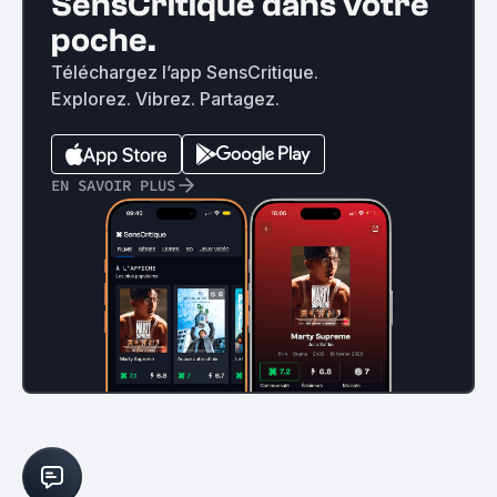
SensCritique dans votre
poche.
Téléchargez l’app SensCritique.
Explorez. Vibrez. Partagez.
EN SAVOIR PLUS