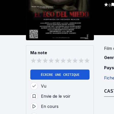
0
Film
Ma note
Genr
Pays
ÉCRIRE UNE CRITIQUE
Fich
Vu
CAS
Envie de le voir
En cours