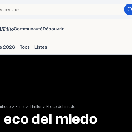
L'Édito
Communauté
Découvrir
ms 2026
Tops
Listes
itique
>
Films
>
Thriller
>
El eco del miedo
l eco del miedo