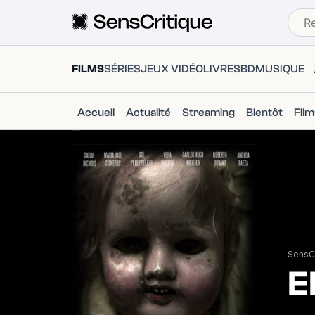
FILMS
SÉRIES
JEUX VIDÉO
LIVRES
BD
MUSIQUE
Accueil
Actualité
Streaming
Bientôt
Fil
SensCr
E