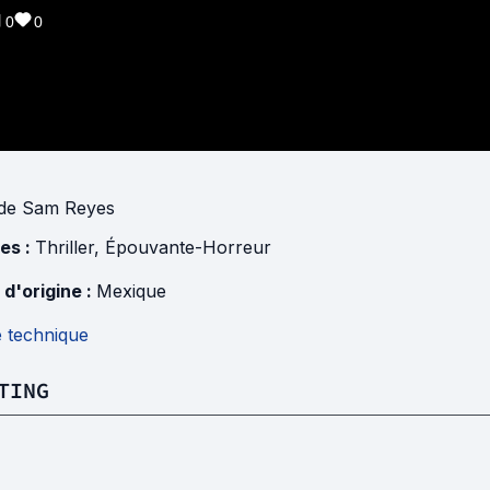
0
0
de
Sam Reyes
es :
Thriller
,
Épouvante-Horreur
 d'origine :
Mexique
e technique
TING