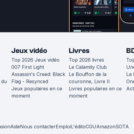
Jeux vidéo
Livres
B
Top 2026 Jeux vidéo
Top 2026 livres
To
007 First Light
Le Calamity Club
Une
Assassin's Creed: Black
Le Bouffon de la
La 
 du
Flag - Resynced
couronne, Livre II
One
Jeux populaires en ce
Livres populaires en ce
Act
moment
moment
nsion
Aide
Nous contacter
Emploi
L'édito
CGU
Amazon
SOTA