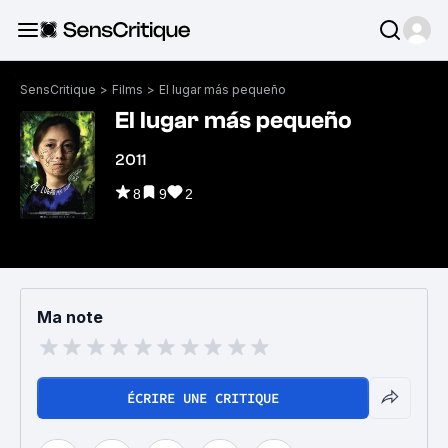
SensCritique
>
Films
>
El lugar más pequeño
El lugar más pequeño
2011
8
9
2
Ma note
ÉCRIRE UNE CRITIQUE