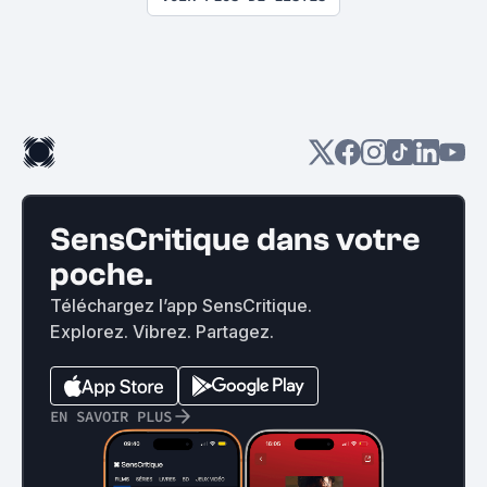
SensCritique dans votre
poche.
Téléchargez l’app SensCritique.
Explorez. Vibrez. Partagez.
EN SAVOIR PLUS