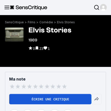
SensCritique
>
Films
>
Comédie
>
Elvis Stories
Elvis Stories
1989
0
23
1
Ma note
ÉCRIRE UNE CRITIQUE