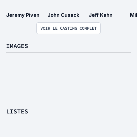
Jeremy Piven
John Cusack
Jeff Kahn
Mi
VOIR LE CASTING COMPLET
IMAGES
LISTES