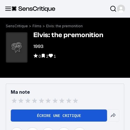
SensCritique
>
Films
>
Elvis: the premonition
Elvis: the premonition
1993
0
2
1
Ma note
ÉCRIRE UNE CRITIQUE