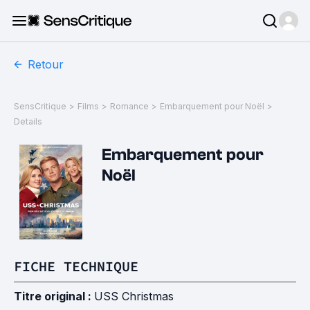
Retour
SensCritique
>
Films
>
Romance
>
Embarquement pour Noël
>
Details
Embarquement pour
Noël
FICHE TECHNIQUE
Titre original :
USS Christmas