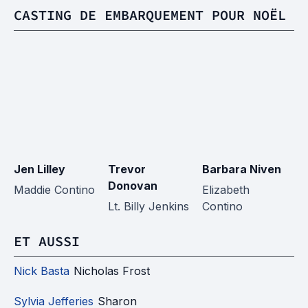
CASTING DE EMBARQUEMENT POUR NOËL
Jen Lilley
Trevor
Barbara Niven
St
Donovan
Maddie Contino
Elizabeth
Lt
Lt. Billy Jenkins
Contino
Br
ET AUSSI
Nick Basta
Nicholas Frost
Sylvia Jefferies
Sharon