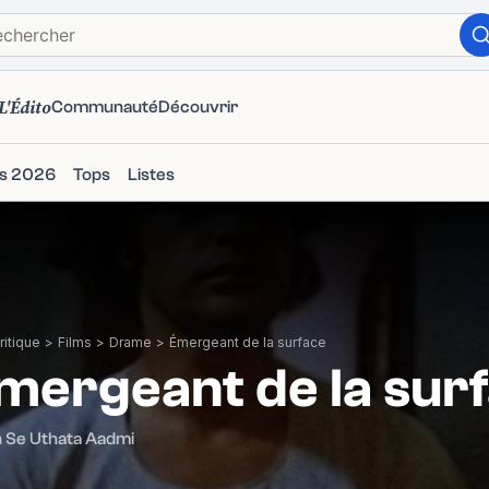
L'Édito
Communauté
Découvrir
ms 2026
Tops
Listes
itique
>
Films
>
Drame
>
Émergeant de la surface
mergeant de la sur
 Se Uthata Aadmi