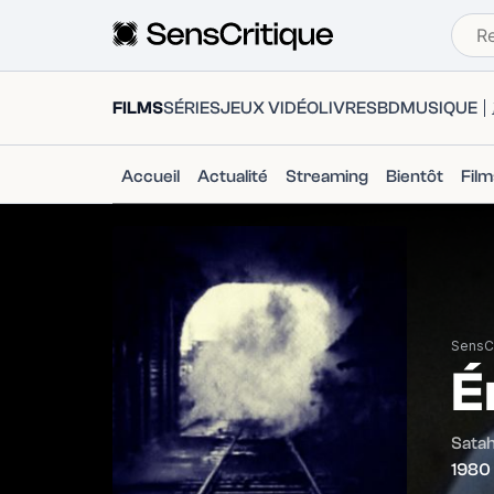
FILMS
SÉRIES
JEUX VIDÉO
LIVRES
BD
MUSIQUE
Accueil
Actualité
Streaming
Bientôt
Fil
SensCr
É
Satah
1980