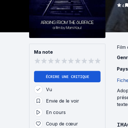
4
Film
Ma note
Genr
Pays
ÉCRIRE UNE CRITIQUE
Fich
Vu
Adopt
prése
Envie de le voir
text
En cours
Coup de cœur
IMA