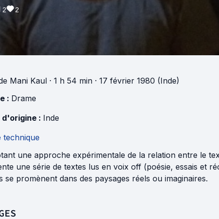
2
2
de
Mani Kaul
· 1 h 54 min
· 17 février 1980 (Inde)
e :
Drame
 d'origine :
Inde
e technique
ant une approche expérimentale de la relation entre le te
nte une série de textes lus en voix off (poésie, essais et r
es se promènent dans des paysages réels ou imaginaires.
GES