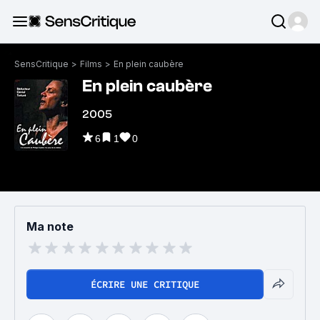
SensCritique
>
Films
>
En plein caubère
En plein caubère
2005
6
1
0
Ma note
ÉCRIRE UNE CRITIQUE