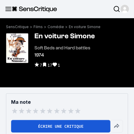
SensCritique
>
Films
>
Comédie
>
En voiture Simone
En voiture Simone
Soft Beds and Hard battles
1974
7
17
1
Ma note
ÉCRIRE UNE CRITIQUE