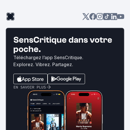
SensCritique dans votre
poche.
Téléchargez l’app SensCritique.
Explorez. Vibrez. Partagez.
EN SAVOIR PLUS