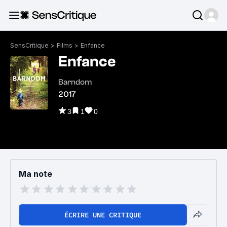
SensCritique
>
Films
>
Enfance
Enfance
Barndom
2017
3
1
0
Ma note
ÉCRIRE UNE CRITIQUE