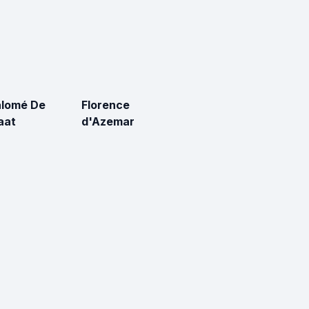
lomé De
Florence
aat
d'Azemar