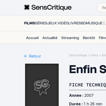
FILMS
SÉRIES
JEUX VIDÉO
LIVRES
BD
MUSIQUE
Accueil
Actualité
Streaming
Bientôt
Fil
SensCritique
>
Films
>
Enf
Retour
Enfin S
FICHE TECHNIQ
Année :
2007
Durée :
1 h 26 min