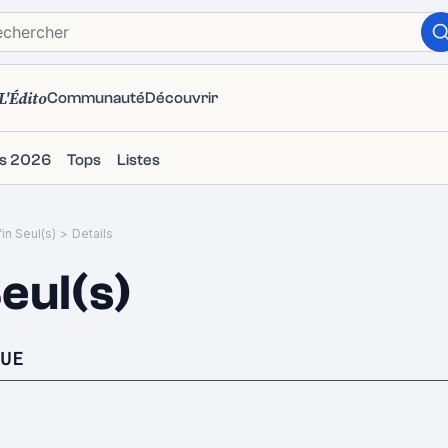
L'Édito
Communauté
Découvrir
ms 2026
Tops
Listes
in Seul(s)
>
Details
eul(s)
UE