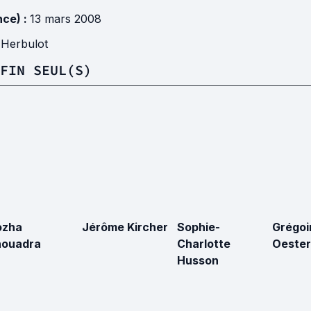
nce) :
13 mars 2008
Herbulot
FIN SEUL(S)
ozha
Jérôme Kircher
Sophie-
Grégoi
houadra
Charlotte
Oeste
Husson