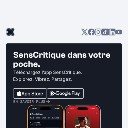
SensCritique dans votre
poche.
Téléchargez l’app SensCritique.
Explorez. Vibrez. Partagez.
EN SAVOIR PLUS