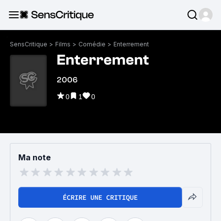
SensCritique
>
Films
>
Comédie
>
Enterrement
Enterrement
2006
0
1
0
Ma note
ÉCRIRE UNE CRITIQUE