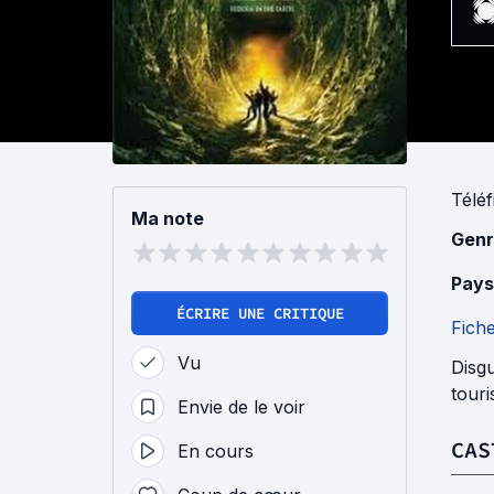
Téléf
Ma note
Genr
Pays
ÉCRIRE UNE CRITIQUE
Fich
Vu
Disgu
touri
Envie de le voir
CAS
En cours