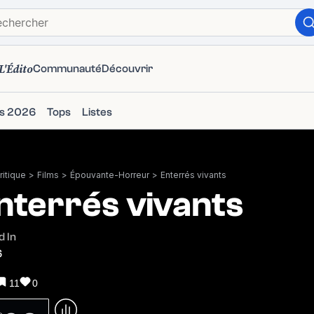
L'Édito
Communauté
Découvrir
ms 2026
Tops
Listes
itique
>
Films
>
Épouvante-Horreur
>
Enterrés vivants
nterrés vivants
 In
6
11
0