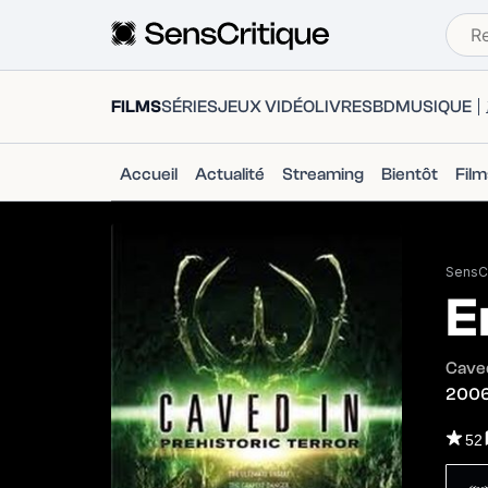
FILMS
SÉRIES
JEUX VIDÉO
LIVRES
BD
MUSIQUE
Accueil
Actualité
Streaming
Bientôt
Fil
SensCr
E
Caved
200
52