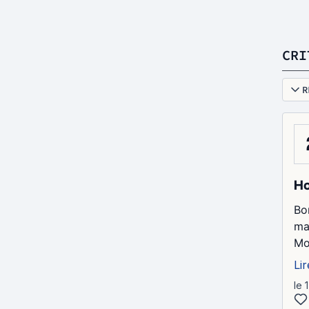
CRI
R
Ho
Bo
ma
Mo
Lir
le 