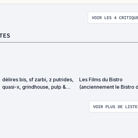
VOIR LES 4 CRITIQU
TES
délires bis, sf zarbi, z putrides,
Les Films du Bistro
quasi-x, grindhouse, pulp &
(anciennement le Bistro 
exploitation en tous genres
l'horreur) FERMETURE
DÉFINITIVE
VOIR PLUS DE LISTE