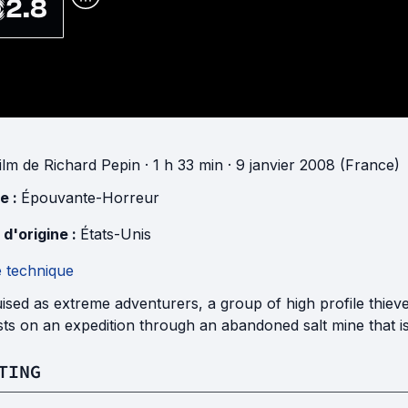
2.8
ilm
de
Richard Pepin
· 1 h 33 min
· 9 janvier 2008 (France)
e :
Épouvante-Horreur
 d'origine :
États-Unis
e technique
ised as extreme adventurers, a group of high profile thie
sts on an expedition through an abandoned salt mine that i
TING