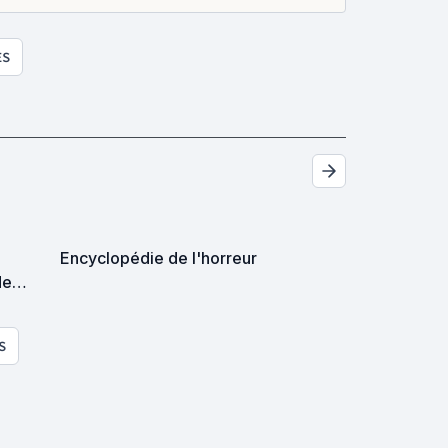
ES
Encyclopédie de l'horreur
de
S