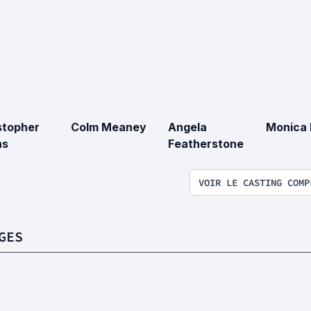
stopher
Colm Meaney
Angela
Monica
ns
Featherstone
VOIR LE CASTING COMP
GES