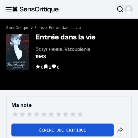
SensCritique
>
Films
>
Entrée dans la vie
Entrée dans la vie
Вступление, Vstouplenie
1963
0
2
0
Ma note
ÉCRIRE UNE CRITIQUE