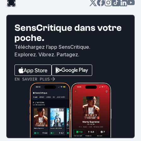
SensCritique dans votre
poche.
Téléchargez l’app SensCritique.
Explorez. Vibrez. Partagez.
EN SAVOIR PLUS