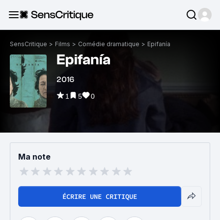
SensCritique
>
Films
>
Comédie dramatique
>
Epifanía
Epifanía
2016
1
5
0
Ma note
ÉCRIRE UNE CRITIQUE