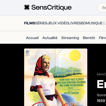
FILMS
SÉRIES
JEUX VIDÉO
LIVRES
BD
MUSIQUE
Accueil
Actualité
Streaming
Bientôt
Fil
SensCr
E
Somme
1939