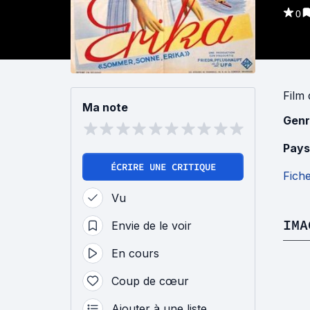
0
Film
Ma note
Genr
Pays
ÉCRIRE UNE CRITIQUE
Fich
Vu
IMA
Envie de le voir
En cours
Coup de cœur
Ajouter à une liste