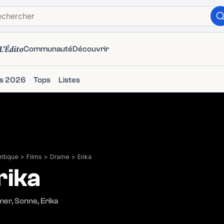
L'Édito
Communauté
Découvrir
ms 2026
Tops
Listes
itique
>
Films
>
Drame
>
Erika
rika
r, Sonne, Erika