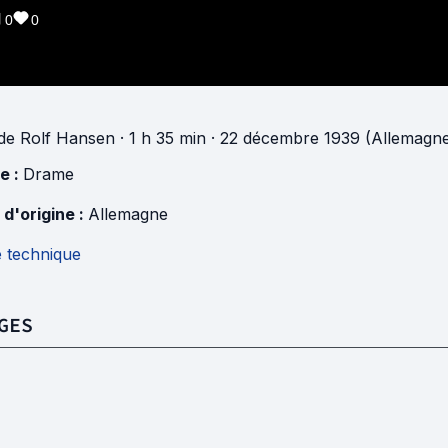
0
0
de
Rolf Hansen
· 1 h 35 min
· 22 décembre 1939 (Allemagn
e :
Drame
 d'origine :
Allemagne
e technique
GES