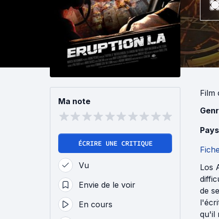
Film
Ma note
Genr
Pays
ÉCRIRE UNE CRITIQUE
Fich
Vu
Los A
diff
Envie de le voir
de se
l'écr
En cours
qu'il