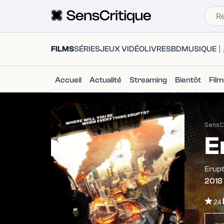
FILMS
SÉRIES
JEUX VIDÉO
LIVRES
BD
MUSIQUE
Accueil
Actualité
Streaming
Bientôt
Fil
SensCr
E
Erupt
2018
24