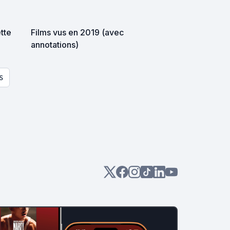
ette
Films vus en 2019 (avec
annotations)
S