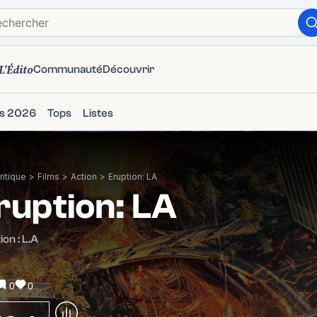
L'Édito
Communauté
Découvrir
ms 2026
Tops
Listes
itique
>
Films
>
Action
>
Eruption: LA
ruption: LA
ion : L.A
0
0