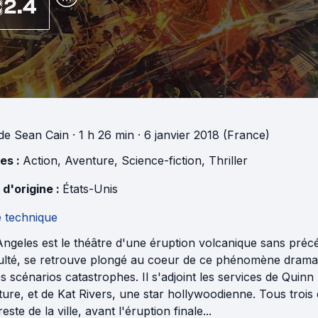
2.4
de
Sean Cain
· 1 h 26 min
· 6 janvier 2018 (France)
es :
Action
,
Aventure
,
Science-fiction
,
Thriller
 d'origine :
États-Unis
e technique
ngeles est le théâtre d'une éruption volcanique sans préc
iculté, se retrouve plongé au coeur de ce phénomène dramat
s scénarios catastrophes. Il s'adjoint les services de Quinn 
iture, et de Kat Rivers, une star hollywoodienne. Tous trois
 reste de la ville, avant l'éruption finale...