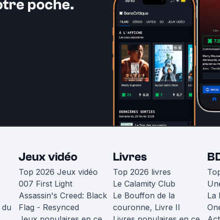
otre poche.
Jeux vidéo
Livres
B
Top 2026 Jeux vidéo
Top 2026 livres
To
007 First Light
Le Calamity Club
Une
Assassin's Creed: Black
Le Bouffon de la
La 
 du
Flag - Resynced
couronne, Livre II
One
Jeux populaires en ce
Livres populaires en ce
Act