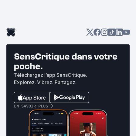
SensCritique dans votre
poche.
Téléchargez l’app SensCritique.
Explorez. Vibrez. Partagez.
EN SAVOIR PLUS