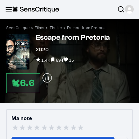
SensCritique
>
Films
>
Thriller
>
Escape from Pretoria
Escape from Pretoria
2020
1.4K
694
35
6.6
Ma note