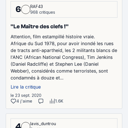
RAF43
6
968 critiques
''Le Maître des clefs !''
Attention, film estampillé histoire vraie.
Afrique du Sud 1978, pour avoir inondé les rues
de tracts anti-apartheid, les 2 militants blancs de
l'ANC (African National Congress), Tim Jenkins
(Daniel Radcliffe) et Stephen Lee (Daniel
Webber), considérés comme terroristes, sont
condamnés à douze et...
Lire la critique
le 23 sept. 2020
4 j'aime
1.6K
lavis_duntrou
4