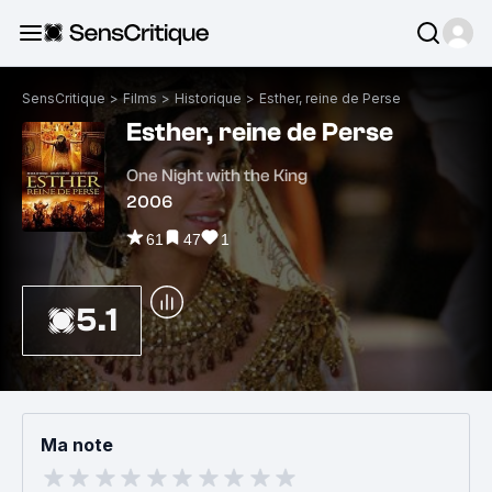
SensCritique
>
Films
>
Historique
>
Esther, reine de Perse
Esther, reine de Perse
One Night with the King
2006
61
47
1
5.1
Ma note