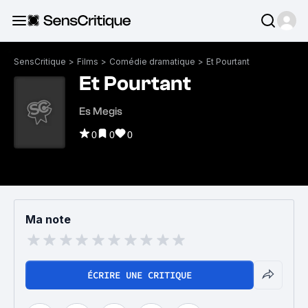
SensCritique
>
Films
>
Comédie dramatique
>
Et Pourtant
Et Pourtant
Es Megis
0
0
0
Ma note
ÉCRIRE UNE CRITIQUE