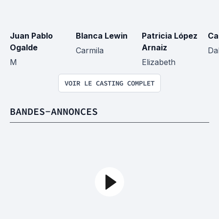
Juan Pablo 
Blanca Lewin
Patricia López 
Ca
Ogalde
Arnaiz
Carmila
Da
M
Elizabeth
VOIR LE CASTING COMPLET
BANDES-ANNONCES