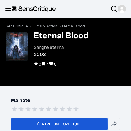
SensCritique
>
Films
>
Action
>
Eternal Blood
Eternal Blood
Sangre eterna
2002
0
4
0
Ma note
ÉCRIRE UNE CRITIQUE